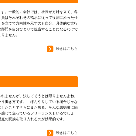
ます。一般的に会社では、社長が方針を立て、各
社員はそれぞれその指示に従って役割に沿った仕
針を立てて方向性を示すのも自分、具体的な実行
の部門を自分ひとりで担当することになるわけで
まりません。
続きはこちら
！
しれませんが、決してそうとは限りませんよね。
いう働き方です。「ぼんやりしている場合じゃな
にしたことでさらにまた焦る。そんな悪循環に陥
を感じて焦っているフリーランスもいるでしょ
視点の変換を取り入れるのが効果的です。
続きはこちら