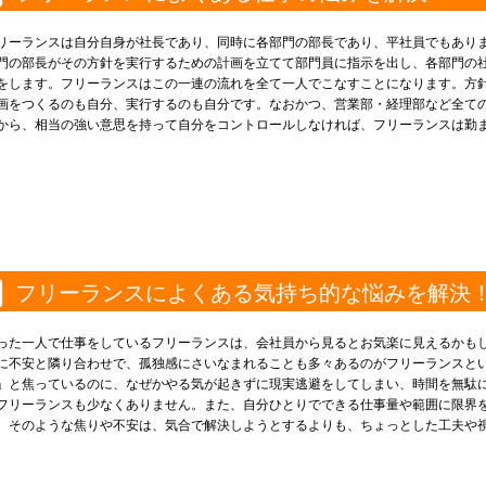
リーランスは自分自身が社長であり、同時に各部門の部長であり、平社員でもあり
門の部長がその方針を実行するための計画を立てて部門員に指示を出し、各部門の
をします。フリーランスはこの一連の流れを全て一人でこなすことになります。方
画をつくるのも自分、実行するのも自分です。なおかつ、営業部・経理部など全て
から、相当の強い意思を持って自分をコントロールしなければ、フリーランスは勤
フリーランスによくある気持ち的な悩みを解決
った一人で仕事をしているフリーランスは、会社員から見るとお気楽に見えるかも
に不安と隣り合わせで、孤独感にさいなまれることも多々あるのがフリーランスと
」と焦っているのに、なぜかやる気が起きずに現実逃避をしてしまい、時間を無駄
フリーランスも少なくありません。また、自分ひとりでできる仕事量や範囲に限界
。そのような焦りや不安は、気合で解決しようとするよりも、ちょっとした工夫や