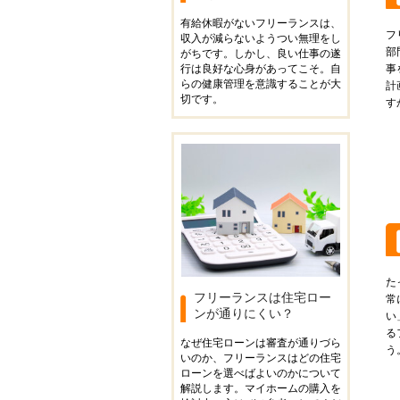
有給休暇がないフリーランスは、
フ
収入が減らないようつい無理をし
部
がちです。しかし、良い仕事の遂
行は良好な心身があってこそ。自
事
らの健康管理を意識することが大
計
切です。
す
た
フリーランスは住宅ロー
常
ンが通りにくい？
い
る
なぜ住宅ローンは審査が通りづら
う
いのか、フリーランスはどの住宅
ローンを選べばよいのかについて
解説します。マイホームの購入を