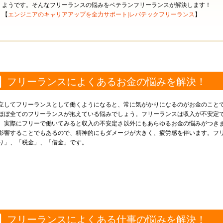
ようです。そんなフリーランスの悩みをベテランフリーランスが解決します！
【
エンジニアのキャリアアップを全力サポート|レバテックフリーランス
】
フリーランスによくあるお金の悩みを解決！
立してフリーランスとして働くようになると、常に気がかりになるのがお金のこと
ほぼ全てのフリーランスが抱えている悩みでしょう。フリーランスは収入が不安定
、実際にフリーで働いてみると収入の不安定さ以外にもあらゆるお金の悩みがつき
影響することでもあるので、精神的にもダメージが大きく、疲労感を伴います。フ
り」、「税金」、「借金」です。
フリーランスによくある仕事の悩みを解決！