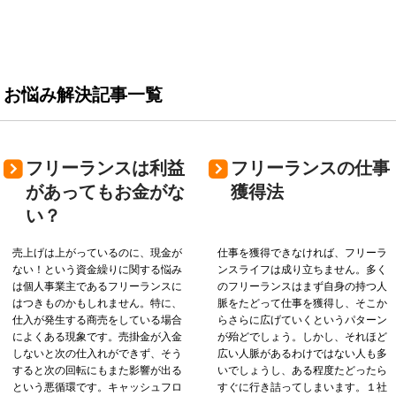
お悩み解決記事一覧
フリーランスは利益
フリーランスの仕事
があってもお金がな
獲得法
い？
売上げは上がっているのに、現金が
仕事を獲得できなければ、フリーラ
ない！という資金繰りに関する悩み
ンスライフは成り立ちません。多く
は個人事業主であるフリーランスに
のフリーランスはまず自身の持つ人
はつきものかもしれません。特に、
脈をたどって仕事を獲得し、そこか
仕入が発生する商売をしている場合
らさらに広げていくというパターン
によくある現象です。売掛金が入金
が殆どでしょう。しかし、それほど
しないと次の仕入れができず、そう
広い人脈があるわけではない人も多
すると次の回転にもまた影響が出る
いでしょうし、ある程度たどったら
という悪循環です。キャッシュフロ
すぐに行き詰ってしまいます。１社