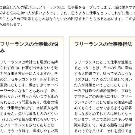
に独立したての駆け出しフリーランスは、仕事量をセーブしてしまう、逆に働きす
関する悩みを持つ人が多いようです。また、思うように仕事をとってこれずに焦っ
のことも自分で対応しなければならないため困惑することもあると思います。この
を紹介します。
フリーランスの仕事量の悩
フリーランスの仕事獲得法
み
フリーランスは時計にも場所にも縛
フリーランスにとって仕事が途絶え
られず自由に仕事が出来るという魅
るということは、日々の生活に直結
力的な働き方が手に入りますが、そ
する大問題です。従ってそのような
の分、セルフコントロールが非常に
リスクは、できるだけ分散しておい
重要になります。働きすぎてオーバ
た方が得策ということになります。
ーワークになることもあれば、逆に
一方では昨今の経済情勢や、プロと
終わりたいと思ったらいつでも止め
アマチュアの近接化に伴い、フリー
られるという問題もあり、後者の場
ランスがプロとして独自の価値を認
合、仕事量が伸びず、当然収入も増
めてもらうことができるような顧客
えません。焦りは募るもののどうい
をつなぎとめておくのは難しくなっ
うわけかやる気が出ずにもがいてい
ています。そこで単純にスキルや知
るフリーランスも少なくありませ
識を収集して、今ある顧客に提供す
ん。そういう時は、達成しやすい高
るだけでは足りず、それを提供でき