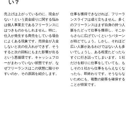
い？
売上げは上がっているのに、現金が
仕事を獲得できなければ、フリーラ
ない！という資金繰りに関する悩み
ンスライフは成り立ちません。多く
は個人事業主であるフリーランスに
のフリーランスはまず自身の持つ人
はつきものかもしれません。特に、
脈をたどって仕事を獲得し、そこか
仕入が発生する商売をしている場合
らさらに広げていくというパターン
によくある現象です。売掛金が入金
が殆どでしょう。しかし、それほど
しないと次の仕入れができず、そう
広い人脈があるわけではない人も多
すると次の回転にもまた影響が出る
いでしょうし、ある程度たどったら
という悪循環です。キャッシュフロ
すぐに行き詰ってしまいます。１社
ーがまわっていない状態ですが、な
だけを頼りに仕事をしていても、も
ぜフリーランスはこの状態に陥りや
しその１社から仕事をもらえなくな
すいのか、その原因を紹介します。
ったら、即終わりです。そうならな
いためにも、複数の顧客を確保する
ことが得策です。